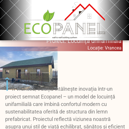
Proiect: Locuință unifamilială
Locație: Vrancea
Î
n Vrancea, tradiția întâlnește inovația într-un
proiect semnat Ecopanel – un model de locuință
unifamilială care îmbină confortul modern cu
sustenabilitatea oferită de structura din lemn
prefabricat. Proiectul reflectă viziunea noastră
asupra unui stil de viață echilibrat, sănătos și eficient